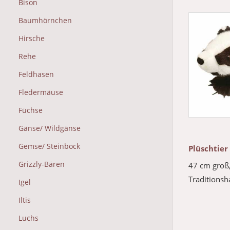
Bison
Baumhörnchen
Hirsche
Rehe
Feldhasen
Fledermäuse
Füchse
Gänse/ Wildgänse
Gemse/ Steinbock
Plüschtier
Grizzly-Bären
47 cm groß
Traditions
Igel
Iltis
Luchs