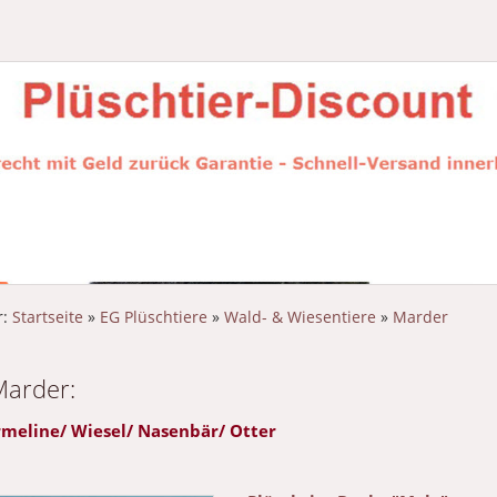
r:
Startseite
»
EG Plüschtiere
»
Wald- & Wiesentiere
»
Marder
Marder:
meline/ Wiesel/ Nasenbär/ Otter