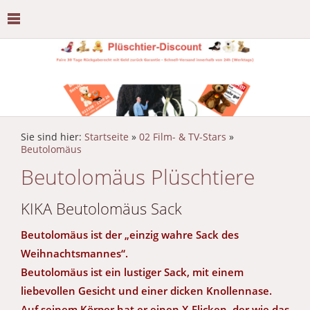
Sie sind hier:
Startseite
»
02 Film- & TV-Stars
»
Beutolomäus
Beutolomäus Plüschtiere
KIKA Beutolomäus Sack
Beutolomäus ist der „einzig wahre Sack des
Weihnachtsmannes“.
Beutolomäus ist ein lustiger Sack, mit einem
liebevollen Gesicht und einer dicken Knollennase.
Auf seinem Körper hat er einen X-Flicken, der wie das