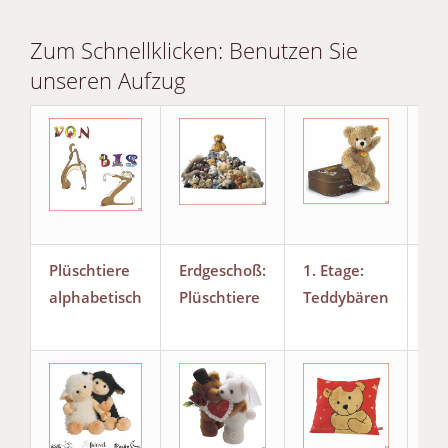
Zum Schnellklicken: Benutzen Sie
unseren Aufzug
Plüschtiere
Erdgeschoß:
1. Etage:
2.E
alphabetisch
Plüschtiere
Teddybären
Fil
Sta