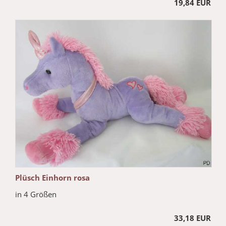
19,84 EUR
Plüsch Einhorn rosa
in 4 Größen
33,18 EUR