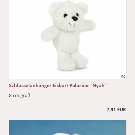
Schlüsselanhänger Eisbär/ Polarbär "Nyah"
8 cm groß
7,91 EUR