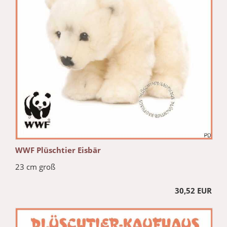
WWF Plüschtier Eisbär
23 cm groß
30,52 EUR