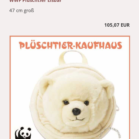
47 cm groß
105,07 EUR