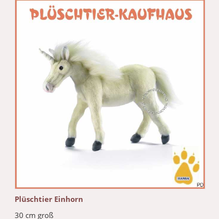
Plüschtier Einhorn
30 cm groß