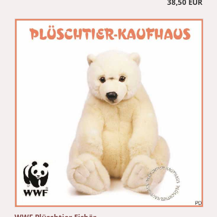
38,50 EUR
WWF Plüschtier Eisbär