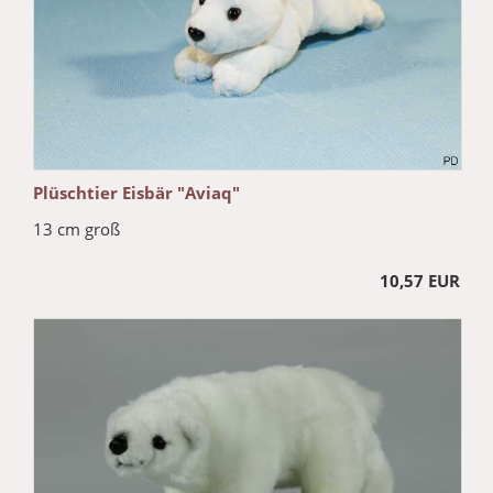
Plüschtier Eisbär "Aviaq"
13 cm groß
10,57 EUR