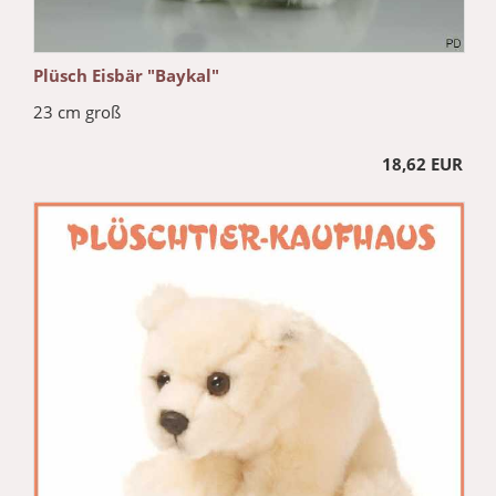
Plüsch Eisbär "Baykal"
23 cm groß
18,62 EUR