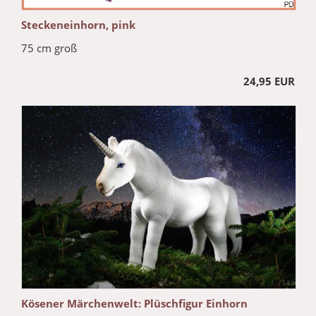
Steckeneinhorn, pink
75 cm groß
24,95 EUR
Kösener Märchenwelt: Plüschfigur Einhorn